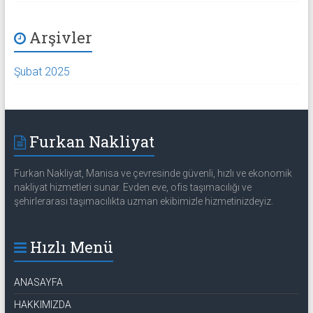
Arşivler
Şubat 2025
Furkan Nakliyat
Furkan Nakliyat, Manisa ve çevresinde güvenli, hızlı ve ekonomik
nakliyat hizmetleri sunar. Evden eve, ofis taşımacılığı ve
şehirlerarası taşımacılıkta uzman ekibimizle hizmetinizdeyiz.
Hızlı Menü
ANASAYFA
HAKKIMIZDA