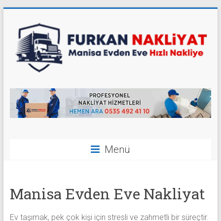
Skip
to
content
Furkan
Nakliyat
Manisa
Evden
Menü
Eve
Taşımacılık
Manisa Evden Eve Nakliyat
Ev taşımak, pek çok kişi için stresli ve zahmetli bir süreçtir.