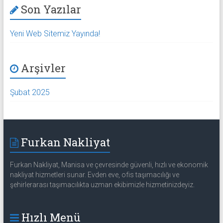
Son Yazılar
Yeni Web Sitemiz Yayında!
Arşivler
Şubat 2025
Furkan Nakliyat
Furkan Nakliyat, Manisa ve çevresinde güvenli, hızlı ve ekonomik
nakliyat hizmetleri sunar. Evden eve, ofis taşımacılığı ve
şehirlerarası taşımacılıkta uzman ekibimizle hizmetinizdeyiz.
Hızlı Menü