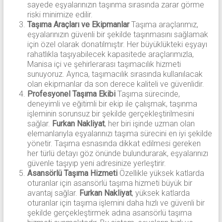
sayede eşyalarınızın taşınma sırasında zarar görme
riski minimize edilir.
Taşıma Araçları ve Ekipmanlar
Taşıma araçlarımız,
eşyalarınızın güvenli bir şekilde taşınmasını sağlamak
için özel olarak donatılmıştır. Her büyüklükteki eşyayı
rahatlıkla taşıyabilecek kapasitede araçlarımızla,
Manisa içi ve şehirlerarası taşımacılık hizmeti
sunuyoruz. Ayrıca, taşımacılık sırasında kullanılacak
olan ekipmanlar da son derece kaliteli ve güvenlidir.
Profesyonel Taşıma Ekibi
Taşıma sürecinde,
deneyimli ve eğitimli bir ekip ile çalışmak, taşınma
işleminin sorunsuz bir şekilde gerçekleştirilmesini
sağlar.
Furkan Nakliyat
, her biri işinde uzman olan
elemanlarıyla eşyalarınızı taşıma sürecini en iyi şekilde
yönetir. Taşıma esnasında dikkat edilmesi gereken
her türlü detayı göz önünde bulundurarak, eşyalarınızı
güvenle taşıyıp yeni adresinize yerleştirir.
Asansörlü Taşıma Hizmeti
Özellikle yüksek katlarda
oturanlar için asansörlü taşıma hizmeti büyük bir
avantaj sağlar.
Furkan Nakliyat
, yüksek katlarda
oturanlar için taşıma işlemini daha hızlı ve güvenli bir
şekilde gerçekleştirmek adına asansörlü taşıma